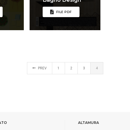
FILE PDF
PREV
1
2
3
4
ATO
ALTAMURA