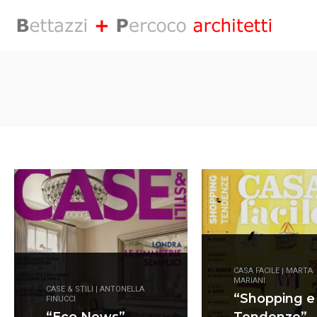
CASA FACILE | MARTA
MARIANI
CASE & STILI | ANTONELLA
“Shopping e
FINUCCI
“Eco News”
Tendenze”